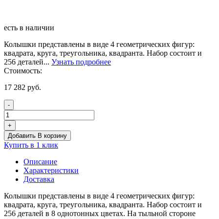
есть в наличии
Колышки представлены в виде 4 геометрических фигур:
квадрата, круга, треугольника, квадранта. Набор состоит и
256 деталей...
Узнать подробнее
Стоимость:
17 282
руб.
-
Количество
товара
+
Стена
Добавить В корзину
Геометрические
Купить в 1 клик
колышки,
256
Описание
шт
Характеристики
(8
Доставка
цветов)
набор
Колышки представлены в виде 4 геометрических фигур:
1
квадрата, круга, треугольника, квадранта. Набор состоит и
256 деталей в 8 однотонных цветах. На тыльной стороне